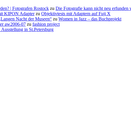
den? | Fotografen Rostock
zu
Die Fotografie kann nicht neu erfunden
it KIPON Adapter
zu
Objektivtests mit Adaptern auf Fuji X
 „Langen Nacht der Museen“
zu
Women in Jazz – das Buchprojekt
rter aw2006-07
zu
fashion project
 Ausstellung in St.Petersburg