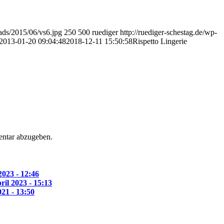
oads/2015/06/vs6.jpg
250
500
ruediger
http://ruediger-schestag.de/wp-
2013-01-20 09:04:48
2018-12-11 15:50:58
Rispetto Lingerie
ntar abzugeben.
2023 - 12:46
ril 2023 - 15:13
021 - 13:50