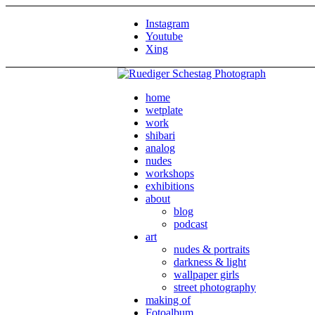
Instagram
Youtube
Xing
home
wetplate
work
shibari
analog
nudes
workshops
exhibitions
about
blog
podcast
art
nudes & portraits
darkness & light
wallpaper girls
street photography
making of
Fotoalbum