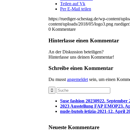
Teilen auf Vk
Per E-Mail teilen
https://ruediger-schestag.de/wp-content/upl
content/uploads/2018/05/logo3.png
ruediger
0
Kommentare
Hinterlasse einen Kommentar
An der Diskussion beteiligen?
Hinterlasse uns deinen Kommentar!
Schreibe einen Kommentar
Du musst
angemeldet
sein, um einen Komme
Suse fashion 202309
22. September 
2023 Ausstellung FAP EMOP
23. Ap
nude-butoh-letizia-2021-1
2. April 2
Neueste Kommentare