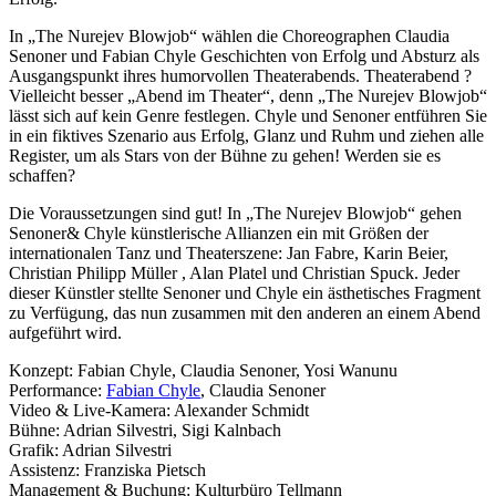
In „The Nurejev Blowjob“ wählen die Choreographen Claudia
Senoner und Fabian Chyle Geschichten von Erfolg und Absturz als
Ausgangspunkt ihres humorvollen Theaterabends. Theaterabend ?
Vielleicht besser „Abend im Theater“, denn „The Nurejev Blowjob“
lässt sich auf kein Genre festlegen. Chyle und Senoner entführen Sie
in ein fiktives Szenario aus Erfolg, Glanz und Ruhm und ziehen alle
Register, um als Stars von der Bühne zu gehen! Werden sie es
schaffen?
Die Voraussetzungen sind gut! In „The Nurejev Blowjob“ gehen
Senoner& Chyle künstlerische Allianzen ein mit Größen der
internationalen Tanz und Theaterszene: Jan Fabre, Karin Beier,
Christian Philipp Müller , Alan Platel und Christian Spuck. Jeder
dieser Künstler stellte Senoner und Chyle ein ästhetisches Fragment
zu Verfügung, das nun zusammen mit den anderen an einem Abend
aufgeführt wird.
Konzept: Fabian Chyle, Claudia Senoner, Yosi Wanunu
Performance:
Fabian Chyle
, Claudia Senoner
Video & Live-Kamera: Alexander Schmidt
Bühne: Adrian Silvestri, Sigi Kalnbach
Grafik: Adrian Silvestri
Assistenz: Franziska Pietsch
Management & Buchung: Kulturbüro Tellmann