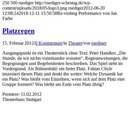
250
500
ruediger
http://ruediger-schestag.de/wp-
content/uploads/2018/05/logo3.png
ruediger
2012-06-20
12:08:24
2018-12-11 15:50:58
Re-visiting Performance von Jan
Farbe
Platzregen
15. Februar 2012
/
0 Kommentare
/
in
Theater
/
von
ruediger
Ausgangspunkt ist ein Theaterstück ohne Text: Peter Handkes „Die
Stunde, da wir nichts voneinander wussten“. Regieanweisungen, die
Begegnungen und Begebenheiten beschreiben. Das Spiel steht im
Vordergrund. Als Bühnenbild: ein freier Platz. Fabian Chyle
inszeniert diesen Platz und denkt ihn weiter: Welche Dynamik hat
ein Platz? Was bleibt vom Einzelnen, wenn sich auf dem Platz eine
Gruppe formiert? Was bleibt am Ende vom Platz übrig?
Premiere: 11.02.2012
Theaterhaus Stuttgart