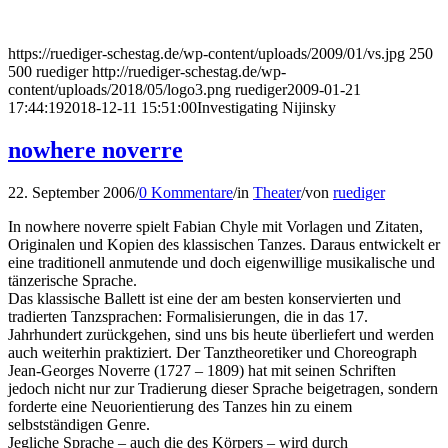
https://ruediger-schestag.de/wp-content/uploads/2009/01/vs.jpg
250
500
ruediger
http://ruediger-schestag.de/wp-
content/uploads/2018/05/logo3.png
ruediger
2009-01-21
17:44:19
2018-12-11 15:51:00
Investigating Nijinsky
nowhere noverre
22. September 2006
/
0 Kommentare
/
in
Theater
/
von
ruediger
In nowhere noverre spielt Fabian Chyle mit Vorlagen und Zitaten,
Originalen und Kopien des klassischen Tanzes. Daraus entwickelt er
eine traditionell anmutende und doch eigenwillige musikalische und
tänzerische Sprache.
Das klassische Ballett ist eine der am besten konservierten und
tradierten Tanzsprachen: Formalisierungen, die in das 17.
Jahrhundert zurückgehen, sind uns bis heute überliefert und werden
auch weiterhin praktiziert. Der Tanztheoretiker und Choreograph
Jean-Georges Noverre (1727 – 1809) hat mit seinen Schriften
jedoch nicht nur zur Tradierung dieser Sprache beigetragen, sondern
forderte eine Neuorientierung des Tanzes hin zu einem
selbstständigen Genre.
Jegliche Sprache – auch die des Körpers – wird durch