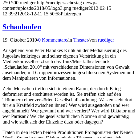
250
500
ruediger
http://ruediger-schestag.de/wp-
content/uploads/2018/05/logo3.png
ruediger
2012-02-15
12:39:21
2018-12-11 15:50:58
Platzregen
Schaulaufen
19. Oktober 2010
/
0 Kommentare
/
in
Theater
/
von
ruediger
Ausgehend von Peter Handkes Kritik an der Medialisierung des
Jugoslawienkrieges und seiner eigenen Verstrickung in ein
Medienkarussell setzt sich das Tanz/Musik-theaterstück
„Schaulaufen 2010“ mit verschiedenen Dimensionen von Gewalt
auseinander, mit Gruppenprozessen in geschlossenen Systemen und
dem Manipulieren von Informationen.
Zehn Menschen treffen sich in einem Raum, der durch Krieg
deformiert und erschüttert worden ist. Sie treffen sich auf den
Trümmern einer zerstörten Gesellschaftsordnung. Was entsteht dort
für ein Kraftfeld zwischen ihnen? Wer wird ausgestoßen und wer
angehimmelt? Wer gewinnt und wer verliert? Wer wird Diktator und
wer Partisan? Welche gesellschaftlichen Normen sind gewalttätig
und wie stellt sich der Einzelne dazu oder dagegen?
Traten in den letzten beiden Produktionen Protagonisten der Neuen
Musik-Szene in einen Dialog mit den Tänzern, so ordnet sich