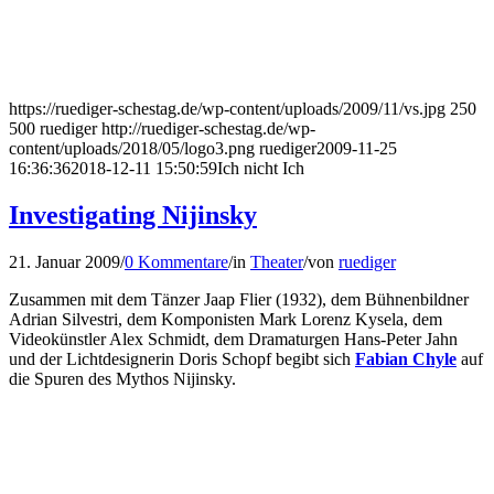
https://ruediger-schestag.de/wp-content/uploads/2009/11/vs.jpg
250
500
ruediger
http://ruediger-schestag.de/wp-
content/uploads/2018/05/logo3.png
ruediger
2009-11-25
16:36:36
2018-12-11 15:50:59
Ich nicht Ich
Investigating Nijinsky
21. Januar 2009
/
0 Kommentare
/
in
Theater
/
von
ruediger
Zusammen mit dem Tänzer Jaap Flier (1932), dem Bühnenbildner
Adrian Silvestri, dem Komponisten Mark Lorenz Kysela, dem
Videokünstler Alex Schmidt, dem Dramaturgen Hans-Peter Jahn
und der Lichtdesignerin Doris Schopf begibt sich
Fabian Chyle
auf
die Spuren des Mythos Nijinsky.