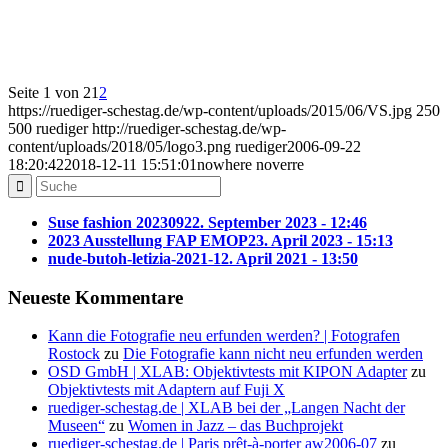
Seite 1 von 2
1
2
https://ruediger-schestag.de/wp-content/uploads/2015/06/VS.jpg
250
500
ruediger
http://ruediger-schestag.de/wp-
content/uploads/2018/05/logo3.png
ruediger
2006-09-22
18:20:42
2018-12-11 15:51:01
nowhere noverre
Suse fashion 202309
22. September 2023 - 12:46
2023 Ausstellung FAP EMOP
23. April 2023 - 15:13
nude-butoh-letizia-2021-1
2. April 2021 - 13:50
Neueste Kommentare
Kann die Fotografie neu erfunden werden? | Fotografen
Rostock
zu
Die Fotografie kann nicht neu erfunden werden
OSD GmbH | XLAB: Objektivtests mit KIPON Adapter
zu
Objektivtests mit Adaptern auf Fuji X
ruediger-schestag.de | XLAB bei der „Langen Nacht der
Museen“
zu
Women in Jazz – das Buchprojekt
ruediger-schestag.de | Paris prêt-à-porter aw2006-07
zu