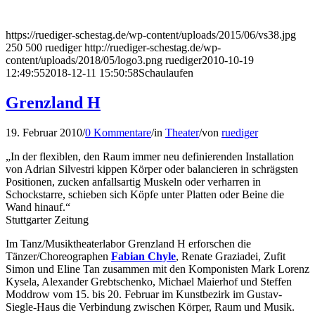
https://ruediger-schestag.de/wp-content/uploads/2015/06/vs38.jpg
250
500
ruediger
http://ruediger-schestag.de/wp-
content/uploads/2018/05/logo3.png
ruediger
2010-10-19
12:49:55
2018-12-11 15:50:58
Schaulaufen
Grenzland H
19. Februar 2010
/
0 Kommentare
/
in
Theater
/
von
ruediger
„In der flexiblen, den Raum immer neu definierenden Installation
von Adrian Silvestri kippen Körper oder balancieren in schrägsten
Positionen, zucken anfallsartig Muskeln oder verharren in
Schockstarre, schieben sich Köpfe unter Platten oder Beine die
Wand hinauf.“
Stuttgarter Zeitung
Im Tanz/Musiktheaterlabor Grenzland H erforschen die
Tänzer/Choreographen
Fabian Chyle
, Renate Graziadei, Zufit
Simon und Eline Tan zusammen mit den Komponisten Mark Lorenz
Kysela, Alexander Grebtschenko, Michael Maierhof und Steffen
Moddrow vom 15. bis 20. Februar im Kunstbezirk im Gustav-
Siegle-Haus die Verbindung zwischen Körper, Raum und Musik.