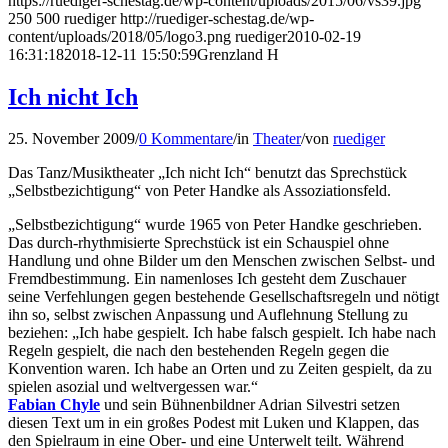
https://ruediger-schestag.de/wp-content/uploads/2015/06/vs39.jpg
250
500
ruediger
http://ruediger-schestag.de/wp-
content/uploads/2018/05/logo3.png
ruediger
2010-02-19
16:31:18
2018-12-11 15:50:59
Grenzland H
Ich nicht Ich
25. November 2009
/
0 Kommentare
/
in
Theater
/
von
ruediger
Das Tanz/Musiktheater „Ich nicht Ich“ benutzt das Sprechstück
„Selbstbezichtigung“ von Peter Handke als Assoziationsfeld.
„Selbstbezichtigung“ wurde 1965 von Peter Handke geschrieben.
Das durch-rhythmisierte Sprechstück ist ein Schauspiel ohne
Handlung und ohne Bilder um den Menschen zwischen Selbst- und
Fremdbestimmung. Ein namenloses Ich gesteht dem Zuschauer
seine Verfehlungen gegen bestehende Gesellschaftsregeln und nötigt
ihn so, selbst zwischen Anpassung und Auflehnung Stellung zu
beziehen: „Ich habe gespielt. Ich habe falsch gespielt. Ich habe nach
Regeln gespielt, die nach den bestehenden Regeln gegen die
Konvention waren. Ich habe an Orten und zu Zeiten gespielt, da zu
spielen asozial und weltvergessen war.“
Fabian Chyle
und sein Bühnenbildner Adrian Silvestri setzen
diesen Text um in ein großes Podest mit Luken und Klappen, das
den Spielraum in eine Ober- und eine Unterwelt teilt. Während