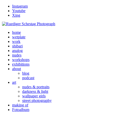
Instagram
Youtube
Xing
home
wetplate
work
shibari
analog
nudes
workshops
exhibitions
about
blog
podcast
art
nudes & portraits
darkness & light
wallpaper girls
street photography
making of
Fotoalbum