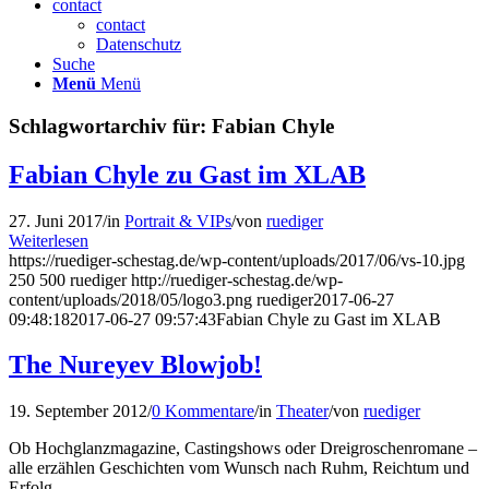
contact
contact
Datenschutz
Suche
Menü
Menü
Schlagwortarchiv für:
Fabian Chyle
Fabian Chyle zu Gast im XLAB
27. Juni 2017
/
in
Portrait & VIPs
/
von
ruediger
Weiterlesen
https://ruediger-schestag.de/wp-content/uploads/2017/06/vs-10.jpg
250
500
ruediger
http://ruediger-schestag.de/wp-
content/uploads/2018/05/logo3.png
ruediger
2017-06-27
09:48:18
2017-06-27 09:57:43
Fabian Chyle zu Gast im XLAB
The Nureyev Blowjob!
19. September 2012
/
0 Kommentare
/
in
Theater
/
von
ruediger
Ob Hochglanzmagazine, Castingshows oder Dreigroschenromane –
alle erzählen Geschichten vom Wunsch nach Ruhm, Reichtum und
Erfolg.