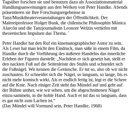
Tagsüber forschen sie und benutzen dazu als Assoziationsmaterial
Handlungsanweisungen aus den Werken von Peter Handke. Abends
präsentieren sie Ihre Forschungsergebnisse in
Tanz/Musiktheaterveranstaltungen der Öffentlichkeit. Der
Malereiprofessor Holger Bunk, die chilenische Philosophin Mónica
Alarcón und die Tanzjournalistin Leonore Welzin vertiefen mit
theoretischen Impulsen das Thema. ´
Peter Handke hat den Ruf ein kinematographischer Autor zu sein.
Als Leser hat man leicht den Eindruck, man säße in einem Film, da
Handke durch die Vorführung des äußeren Handelns das innerliche
Erleben der Figuren darstellt: „Nachdem er sich gesetzt hat, stellt er
den nackten Fuß auf die Seitenleiste des Stuhls und schneidet sich
die Fußnägel. Wir kennen die Geräusche. Er tut so, also ob wir nicht
zuschauten. Er schneidet sich die Nägel, so langsam, so lange, bis es
nicht mehr komisch wirkt. Als er endlich fertig ist, legt er die Schere
auf die Knie. Nach einiger Zeit steht das Mündel auf und geht auf
der Bühne umher, wie wir sehen, um die abgeschnittenen Nägel
einzu-sammeln, in die hohle Hand. Auch er tut das so langsam, dass
es gar nicht zum Lachen ist.“
(Das Mündel will Vormund sein, Peter Handke, 1968)