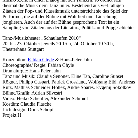
diesmal die Musik dem Tanz unter. Bestehend aus viel-fältigen
Zitaten der Pop- und Klassikmusik unterstreicht sie das Spiel der
Performer, die auf der Bühne mit Wahrheit und Täuschung
jonglieren. Auch der auf der Bühne gesprochene Text ist ein
Sampling von Zitaten aus der Literatur-, Politik- und Popgeschichte.
Tanz-/Musiktheater „Schaulaufen 2010“
20. bis 23. Oktober jeweils 20.15 h, 24. Oktober 19.30 h,
Theaterhaus Stuttgart
Konzeption:
Fabian Chyle
& Hans-Peter Jahn
Choreographie/ Regie: Fabian Chyle
Dramaturgie: Hans Peter Jahn
Tanz und Musik: Claudia Senoner, Eline Tan, Caroline Sunset
Rögner, Philipp Caspari, Patrick Crossland, Wolfgang Eibl, Andreas
Rutz, Mathias Schneider-Hollek, Andre Soares, Evgenij Sokolkov
Bühne/Grafik: Adrian Silvestri
Video: Heiko Scheufler, Alexander Schmidt
Kostüm: Claudia Flasche
Lichtdesign: Doris Schopf
Projekt H