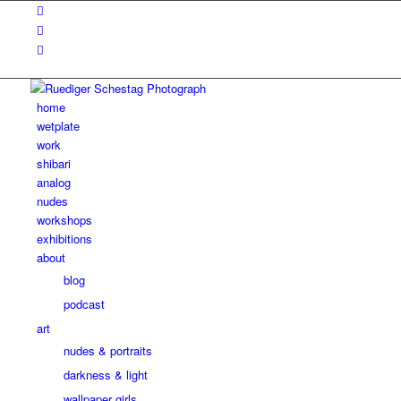
home
wetplate
work
shibari
analog
nudes
workshops
exhibitions
about
blog
podcast
art
nudes & portraits
darkness & light
wallpaper girls