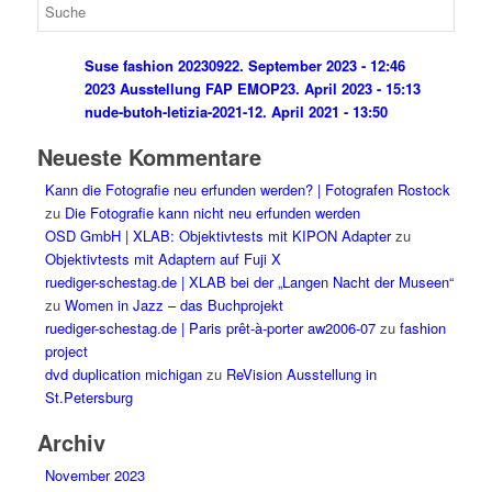
Suse fashion 202309
22. September 2023 - 12:46
2023 Ausstellung FAP EMOP
23. April 2023 - 15:13
nude-butoh-letizia-2021-1
2. April 2021 - 13:50
Neueste Kommentare
Kann die Fotografie neu erfunden werden? | Fotografen Rostock
zu
Die Fotografie kann nicht neu erfunden werden
OSD GmbH | XLAB: Objektivtests mit KIPON Adapter
zu
Objektivtests mit Adaptern auf Fuji X
ruediger-schestag.de | XLAB bei der „Langen Nacht der Museen“
zu
Women in Jazz – das Buchprojekt
ruediger-schestag.de | Paris prêt-à-porter aw2006-07
zu
fashion
project
dvd duplication michigan
zu
ReVision Ausstellung in
St.Petersburg
Archiv
November 2023