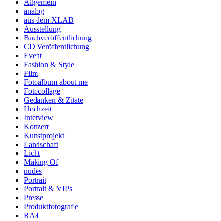
Allgemein
analog
aus dem XLAB
Ausstellung
Buchveröffentlichung
CD Veröffentlichung
Event
Fashion & Style
Film
Fotoalbum about me
Fotocollage
Gedanken & Zitate
Hochzeit
Interview
Konzert
Kunstprojekt
Landschaft
Licht
Making Of
nudes
Portrait
Portrait & VIPs
Presse
Produktfotografie
RA4