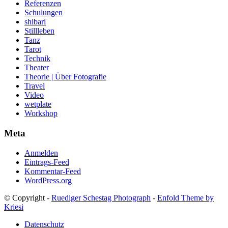
Referenzen
Schulungen
shibari
Stillleben
Tanz
Tarot
Technik
Theater
Theorie | Über Fotografie
Travel
Video
wetplate
Workshop
Meta
Anmelden
Eintrags-Feed
Kommentar-Feed
WordPress.org
© Copyright -
Ruediger Schestag Photograph
-
Enfold Theme by
Kriesi
Datenschutz