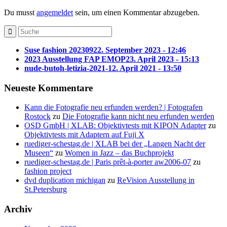
Du musst
angemeldet
sein, um einen Kommentar abzugeben.
Suse fashion 202309
22. September 2023 - 12:46
2023 Ausstellung FAP EMOP
23. April 2023 - 15:13
nude-butoh-letizia-2021-1
2. April 2021 - 13:50
Neueste Kommentare
Kann die Fotografie neu erfunden werden? | Fotografen
Rostock
zu
Die Fotografie kann nicht neu erfunden werden
OSD GmbH | XLAB: Objektivtests mit KIPON Adapter
zu
Objektivtests mit Adaptern auf Fuji X
ruediger-schestag.de | XLAB bei der „Langen Nacht der
Museen“
zu
Women in Jazz – das Buchprojekt
ruediger-schestag.de | Paris prêt-à-porter aw2006-07
zu
fashion project
dvd duplication michigan
zu
ReVision Ausstellung in
St.Petersburg
Archiv