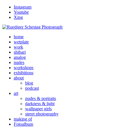
Instagram
Youtube
Xing
home
wetplate
work
shibari
analog
nudes
workshops
exhibitions
about
blog
podcast
art
nudes & portraits
darkness & light
wallpaper girls
street photography
making of
Fotoalbum