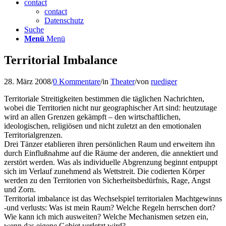
contact
contact
Datenschutz
Suche
Menü
Menü
Territorial Imbalance
28. März 2008
/
0 Kommentare
/
in
Theater
/
von
ruediger
Territoriale Streitigkeiten bestimmen die täglichen Nachrichten,
wobei die Territorien nicht nur geographischer Art sind: heutzutage
wird an allen Grenzen gekämpft – den wirtschaftlichen,
ideologischen, religiösen und nicht zuletzt an den emotionalen
Territorialgrenzen.
Drei Tänzer etablieren ihren persönlichen Raum und erweitern ihn
durch Einflußnahme auf die Räume der anderen, die annektiert und
zerstört werden. Was als individuelle Abgrenzung beginnt entpuppt
sich im Verlauf zunehmend als Wettstreit. Die codierten Körper
werden zu den Territorien von Sicherheitsbedürfnis, Rage, Angst
und Zorn.
Territorial imbalance ist das Wechselspiel territorialen Machtgewinns
-und verlusts: Was ist mein Raum? Welche Regeln herrschen dort?
Wie kann ich mich ausweiten? Welche Mechanismen setzen ein,
wenn das eigene Gebiet verletzt wird?