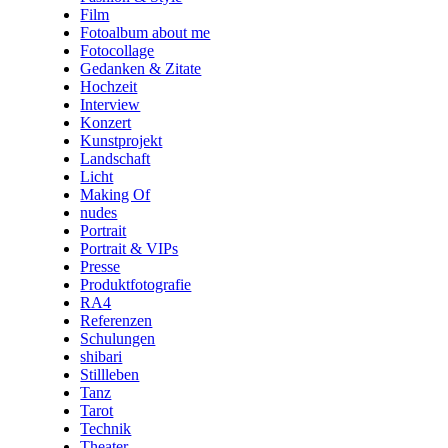
Film
Fotoalbum about me
Fotocollage
Gedanken & Zitate
Hochzeit
Interview
Konzert
Kunstprojekt
Landschaft
Licht
Making Of
nudes
Portrait
Portrait & VIPs
Presse
Produktfotografie
RA4
Referenzen
Schulungen
shibari
Stillleben
Tanz
Tarot
Technik
Theater