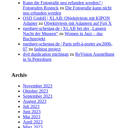
Kann die Fotografie neu erfunden werden? |
Fotografen Rostock
zu
Die Fotografie kann nicht
neu erfunden werden
OSD GmbH | XLAB: Objektivtests mit KIPON
Adapter
zu
Objektivtests mit Adaptern auf Fuji X
ruediger-schestag.de | XLAB bei der „Langen
Nacht der Museen“
zu
Women in Jazz – das
Buchprojekt
ruediger-schestag.de | Paris prêt-à-porter aw2006-
07
zu
fashion project
dvd duplication michigan
zu
ReVision Ausstellung
in St.Petersburg
Archiv
November 2023
Oktober 2023
September 2023
August 2023
Juli 2023
Juni 2023
Mai 2023
April 2023
März 2023