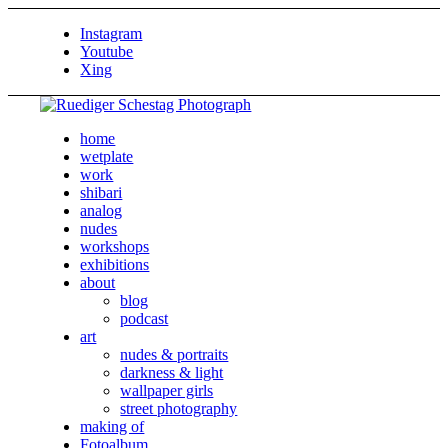
Instagram
Youtube
Xing
home
wetplate
work
shibari
analog
nudes
workshops
exhibitions
about
blog
podcast
art
nudes & portraits
darkness & light
wallpaper girls
street photography
making of
Fotoalbum