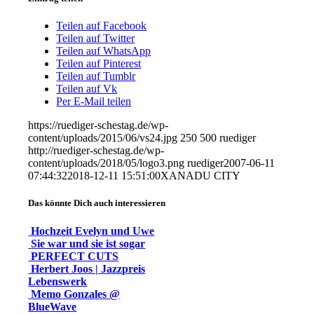
Teilen auf Facebook
Teilen auf Twitter
Teilen auf WhatsApp
Teilen auf Pinterest
Teilen auf Tumblr
Teilen auf Vk
Per E-Mail teilen
https://ruediger-schestag.de/wp-
content/uploads/2015/06/vs24.jpg
250
500
ruediger
http://ruediger-schestag.de/wp-
content/uploads/2018/05/logo3.png
ruediger
2007-06-11
07:44:32
2018-12-11 15:51:00
XANADU CITY
Das könnte Dich auch interessieren
Hochzeit Evelyn und Uwe
Sie war und sie ist sogar
PERFECT CUTS
Herbert Joos | Jazzpreis
Lebenswerk
Memo Gonzales @
BlueWave