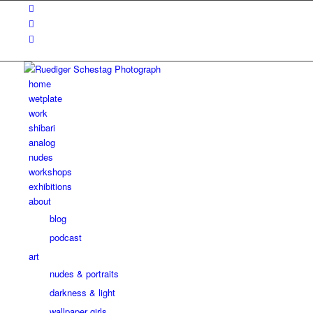
home
wetplate
work
shibari
analog
nudes
workshops
exhibitions
about
blog
podcast
art
nudes & portraits
darkness & light
wallpaper girls