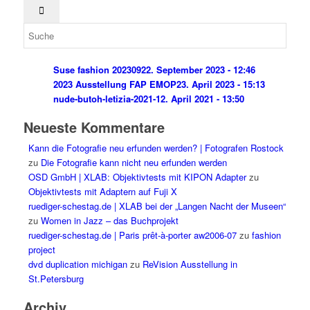
Suse fashion 202309
22. September 2023 - 12:46
2023 Ausstellung FAP EMOP
23. April 2023 - 15:13
nude-butoh-letizia-2021-1
2. April 2021 - 13:50
Neueste Kommentare
Kann die Fotografie neu erfunden werden? | Fotografen Rostock
zu
Die Fotografie kann nicht neu erfunden werden
OSD GmbH | XLAB: Objektivtests mit KIPON Adapter
zu
Objektivtests mit Adaptern auf Fuji X
ruediger-schestag.de | XLAB bei der „Langen Nacht der Museen“
zu
Women in Jazz – das Buchprojekt
ruediger-schestag.de | Paris prêt-à-porter aw2006-07
zu
fashion
project
dvd duplication michigan
zu
ReVision Ausstellung in
St.Petersburg
Archiv