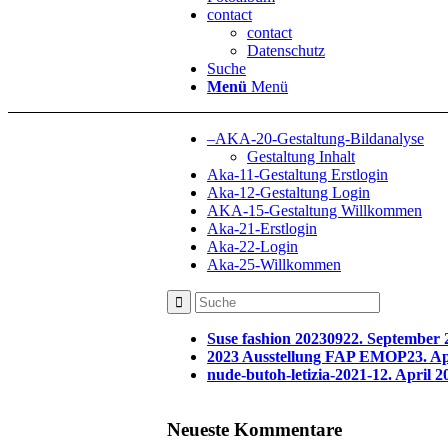
contact
contact
Datenschutz
Suche
Menü
Menü
–AKA-20-Gestaltung-Bildanalyse
Gestaltung Inhalt
Aka-11-Gestaltung Erstlogin
Aka-12-Gestaltung Login
AKA-15-Gestaltung Willkommen
Aka-21-Erstlogin
Aka-22-Login
Aka-25-Willkommen
Suse fashion 202309
22. September 
2023 Ausstellung FAP EMOP
23. Ap
nude-butoh-letizia-2021-1
2. April 2
Neueste Kommentare