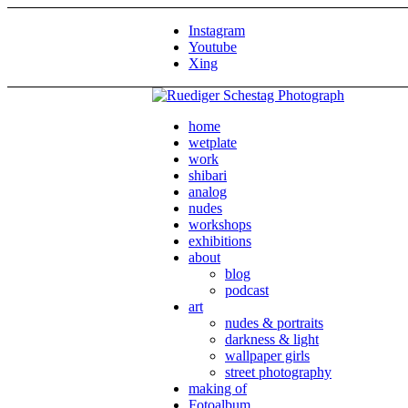
Instagram
Youtube
Xing
home
wetplate
work
shibari
analog
nudes
workshops
exhibitions
about
blog
podcast
art
nudes & portraits
darkness & light
wallpaper girls
street photography
making of
Fotoalbum